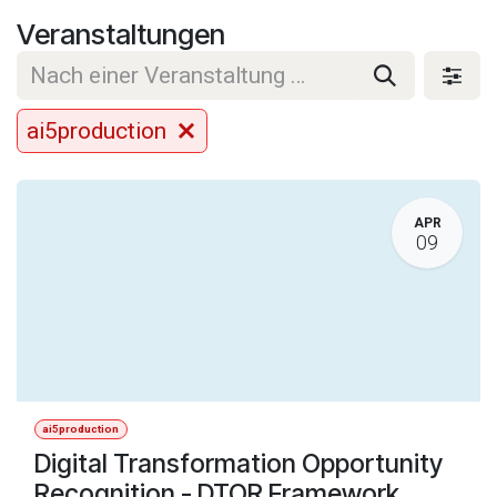
Zum Inhalt springen
Veranstaltungen
ai5production
APR
09
ai5production
Digital Transformation Opportunity
Recognition - DTOR Framework